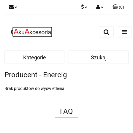
(
0
)
PLN
Zaloguj się
Zarejestruj się
EUR
Dodaj zgłoszenie
Zgody cookies
Kategorie
Szukaj
Producent - Enercig
Brak produktów do wyświetlenia
FAQ