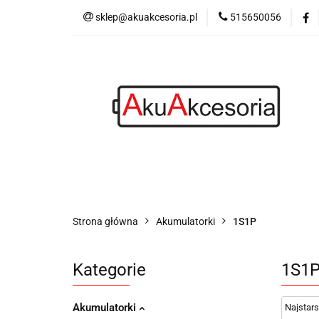
sklep@akuakcesoria.pl
515650056
Akumulatorki
Latarki
Blog
Akumulatorki
Ładowarki
Power bank
Strona główna
Akumulatorki
1S1P
Kategorie
1S1
Akumulatorki