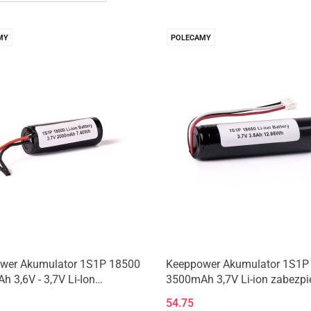
MY
POLECAMY
wer Akumulator 1S1P 18500
Keeppower Akumulator 1S1P
 3,6V - 3,7V Li-Ion
3500mAh 3,7V Li-ion zabezp
ieczony (PCB)
(PCB)
54.75