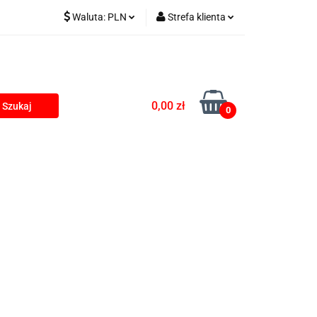
Waluta:
PLN
Strefa klienta
kumulatorki na USB
PLN
Zaloguj się
EUR
Zarejestruj się
Dodaj zgłoszenie
0,00 zł
0
Zgody cookies
rki
Blog