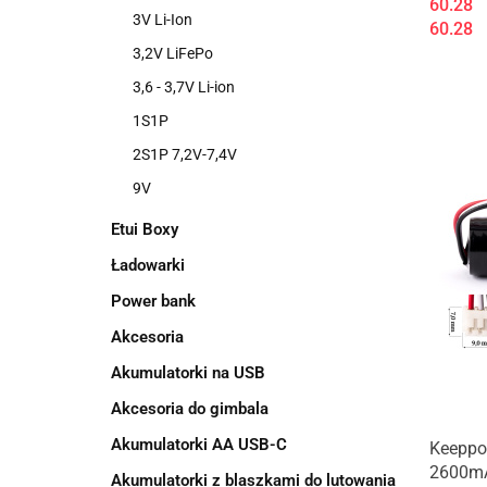
60.28
3V Li-Ion
60.28
3,2V LiFePo
3,6 - 3,7V Li-ion
1S1P
2S1P 7,2V-7,4V
9V
Etui Boxy
Ładowarki
Power bank
Akcesoria
Akumulatorki na USB
Akcesoria do gimbala
Akumulatorki AA USB-C
Keeppo
2600mA
Akumulatorki z blaszkami do lutowania