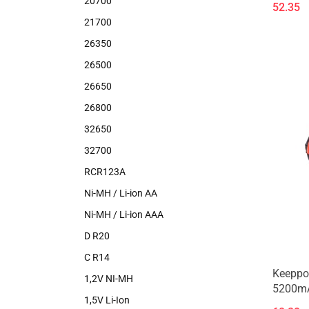
20700
52.35
21700
26350
26500
26650
26800
32650
32700
RCR123A
Ni-MH / Li-ion AA
Ni-MH / Li-ion AAA
D R20
C R14
Keeppo
1,2V NI-MH
5200mAh
1,5V Li-Ion
zabezp