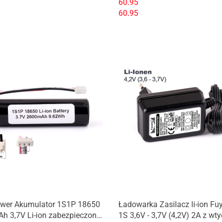
60.95
60.95
wer Akumulator 1S1P 18650
Ładowarka Zasilacz li-ion F
h 3,7V Li-ion zabezpieczony
1S 3,6V - 3,7V (4,2V) 2A z wt