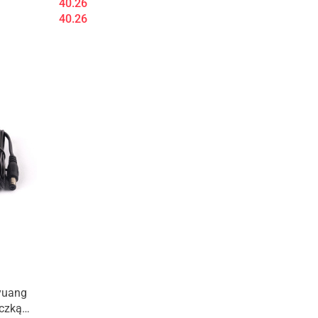
40.26
40.26
uyuang
yczką