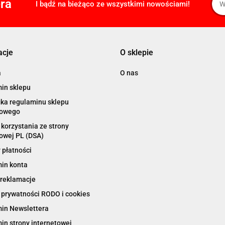
era
I bądź na bieżąco ze wszystkimi nowościami!
acje
O sklepie
a
O nas
in sklepu
ika regulaminu sklepu
towego
korzystania ze strony
owej PL (DSA)
 płatności
in konta
 reklamacje
 prywatności RODO i cookies
in Newslettera
in strony internetowej