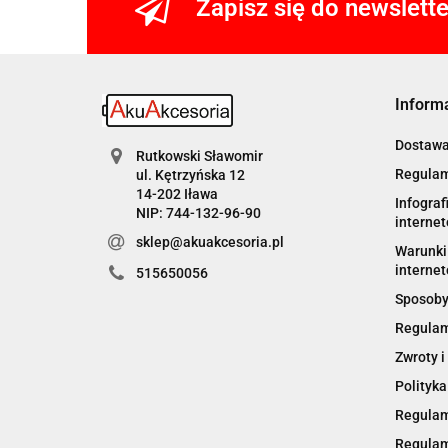
Zapisz się do newslett
Inform
Dostaw
Rutkowski Sławomir
Regulam
ul. Kętrzyńska 12
14-202 Iława
Infograf
NIP: 744-132-96-90
interne
sklep@akuakcesoria.pl
Warunki 
internet
515650056
Sposoby
Regulam
Zwroty i
Polityka
Regulam
Regulam