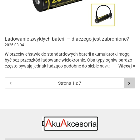
Ładowanie zwykłych baterii – dlaczego jest zabronione?
2026-03-04
W przeciwieństwie do standardowych baterii akumulatorki mogą
być bez przeszkód ładowane wielokrotnie. Oba typy ogniw bardzo
Więcej
często bywają jednak łudząco podobne do siebie nawzajem, a z
racji tego, że ich zadanie jest takie samo, wiele osób m...