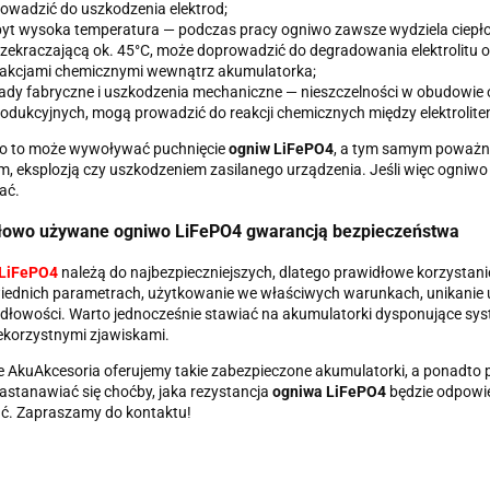
owadzić do uszkodzenia elektrod;
yt wysoka temperatura — podczas pracy ogniwo zawsze wydziela ciepło
zekraczającą ok. 45°C, może doprowadzić do degradowania elektrolitu o
eakcjami chemicznymi wewnątrz akumulatorka;
dy fabryczne i uszkodzenia mechaniczne — nieszczelności w obudowie 
odukcyjnych, mogą prowadzić do reakcji chemicznych między elektrolit
o to może wywoływać puchnięcie
ogniw LiFePO4
, a tym samym poważne
, eksplozją czy uszkodzeniem zasilanego urządzenia. Jeśli więc ogniwo
ać.
łowo używane ogniwo LiFePO4 gwarancją bezpieczeństwa
LiFePO4
należą do najbezpieczniejszych, dlatego prawidłowe korzystan
iednich parametrach, użytkowanie we właściwych warunkach, unikanie 
dłowości. Warto jednocześnie stawiać na akumulatorki dysponujące sys
ekorzystnymi zjawiskami.
e AkuAkcesoria oferujemy takie zabezpieczone akumulatorki, a ponadt
astanawiać się choćby, jaka rezystancja
ogniwa LiFePO4
będzie odpowi
ć. Zapraszamy do kontaktu!