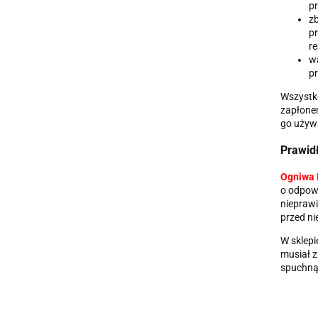
pr
zb
pr
r
wa
pr
Wszystk
zapłonem
go używ
Prawid
Ogniwa 
o odpow
nieprawi
przed ni
W sklepi
musiał z
spuchną