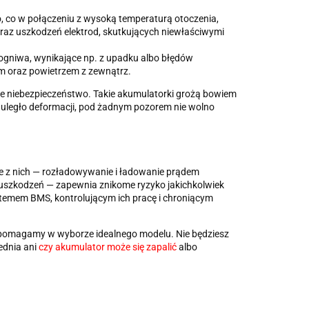
, co w połączeniu z wysoką temperaturą otoczenia,
raz uszkodzeń elektrod, skutkujących niewłaściwymi
ogniwa, wynikające np. z upadku albo błędów
em oraz powietrzem z zewnątrz.
 niebezpieczeństwo. Takie akumulatorki grożą bowiem
 uległo deformacji, pod żadnym pozorem nie wolno
ie z nich — rozładowywanie i ładowanie prądem
uszkodzeń — zapewnia znikome ryzyko jakichkolwiek
temem BMS, kontrolującym ich pracę i chroniącym
o pomagamy w wyborze idealnego modelu. Nie będziesz
ednia ani
czy akumulator może się zapalić
albo