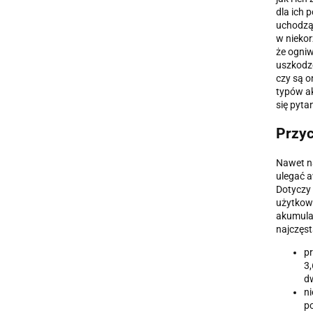
dla ich
uchodzą
w niekor
że ogni
uszkodz
czy są o
typów a
się pyta
Przyc
Nawet na
ulegać a
Dotyczy
użytkowa
akumula
najczęs
pr
3,
dw
ni
po