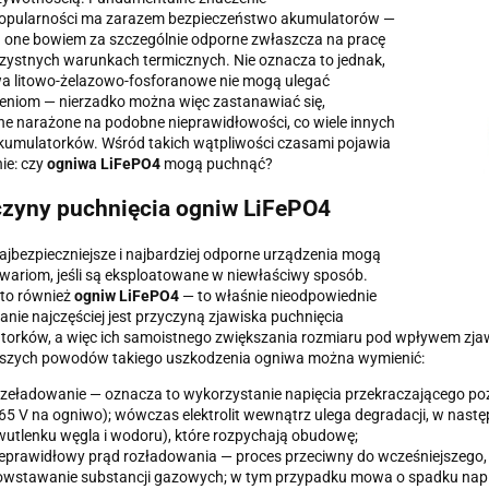
 popularności ma zarazem bezpieczeństwo akumulatorów —
 one bowiem za szczególnie odporne zwłaszcza na pracę
zystnych warunkach termicznych. Nie oznacza to jednak,
wa litowo-żelazowo-fosforanowe nie mogą ulegać
eniom — nierzadko można więc zastanawiać się,
ne narażone na podobne nieprawidłowości, co wiele innych
kumulatorków. Wśród takich wątpliwości czasami pojawia
nie: czy
ogniwa LiFePO4
mogą puchnąć?
zyny puchnięcia ogniw LiFePO4
jbezpieczniejsze i najbardziej odporne urządzenia mogą
wariom, jeśli są eksploatowane w niewłaściwy sposób.
 to również
ogniw LiFePO4
— to właśnie nieodpowiednie
nie najczęściej jest przyczyną zjawiska puchnięcia
torków, a więc ich samoistnego zwiększania rozmiaru pod wpływem zj
tszych powodów takiego uszkodzenia ogniwa można wymienić:
zeładowanie — oznacza to wykorzystanie napięcia przekraczającego po
65 V na ogniwo); wówczas elektrolit wewnątrz ulega degradacji, w nast
utlenku węgla i wodoru), które rozpychają obudowę;
eprawidłowy prąd rozładowania — proces przeciwny do wcześniejszego, 
wstawanie substancji gazowych; w tym przypadku mowa o spadku napięc