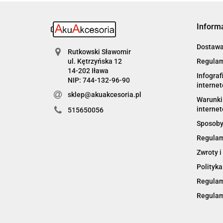
Inform
Dostaw
Rutkowski Sławomir
Regulam
ul. Kętrzyńska 12
14-202 Iława
Infograf
NIP: 744-132-96-90
interne
sklep@akuakcesoria.pl
Warunki 
internet
515650056
Sposoby
Regulam
Zwroty i
Polityka
Regulam
Regulam