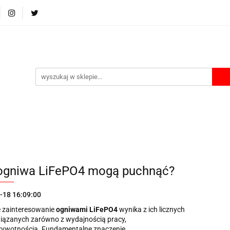
Ładowarki
Power bank
Akcesoria
Etui i Boxy
A
Akcesoria
Etui i Boxy
Akumulatorki na USB
Lata
ogniwa LiFePO4 mogą puchnąć?
-18 16:09:00
 zainteresowanie
ogniwami LiFePO4
wynika z ich licznych
wiązanych zarówno z wydajnością pracy,
h żywotnością. Fundamentalne znaczenie