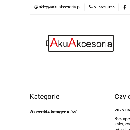
sklep@akuakcesoria.pl
515650056
Akumulatorki
Latarki
Blog
Akumulatorki
Ładowarki
Power bank
Kategorie
Czy 
2026-06
Wszystkie kategorie
(69)
Rosnące
zalet, z
jak i ic