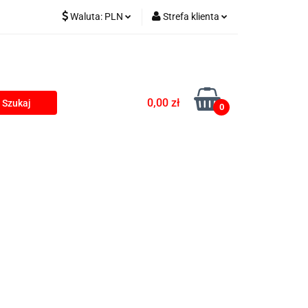
Waluta:
PLN
Strefa klienta
kumulatorki na USB
PLN
Zaloguj się
EUR
Zarejestruj się
Dodaj zgłoszenie
0,00 zł
0
Zgody cookies
rki
Blog