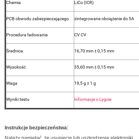
Chemia
LiCo (ICR)
PCB obwodu zabezpieczającego
zintegrowane obciążenie do 5A
Procedura ładowania
CV CV
Średnica
16,70 mm ± 0,15 mm
Wysokość
35,60 mm ± 0,15 mm
Waga
19,5 g ± 1 g
Wyniki testu
Informacje o Lygcie
Instrukcje bezpieczeństwa:
Należy pamiętać, że usunięcie lub uszkodzenie elektroniki