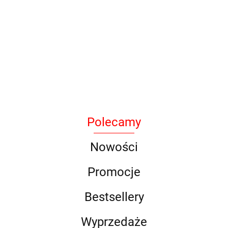
Armytek
Polecamy
BAK
Nowości
Promocje
Bestsellery
DLG
Wyprzedaże