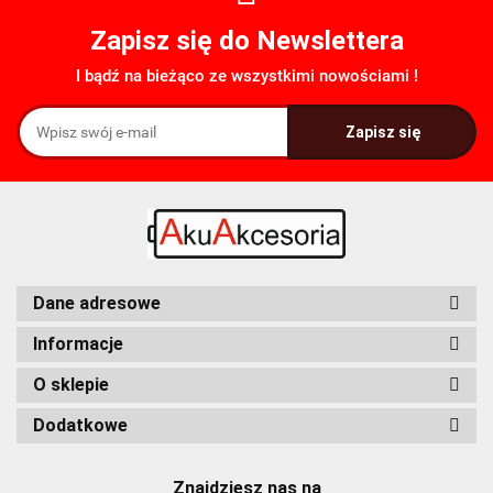
Zapisz się do Newslettera
I bądź na bieżąco ze wszystkimi nowościami !
FDK
Fenix
Dane adresowe
Informacje
O sklepie
Dodatkowe
Fuyuang
Znajdziesz nas na