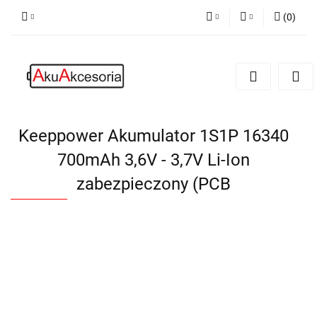
(
0
)
PLN
Zaloguj się
Zarejestruj się
EUR
Dodaj zgłoszenie
Zgody cookies
Keeppower Akumulator 1S1P 16340
700mAh 3,6V - 3,7V Li-Ion
zabezpieczony (PCB