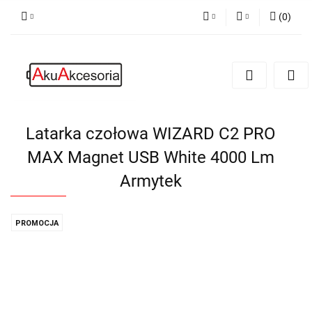
(
0
)
PLN
Zaloguj się
Zarejestruj się
EUR
Dodaj zgłoszenie
Zgody cookies
Latarka czołowa WIZARD C2 PRO
MAX Magnet USB White 4000 Lm
Armytek
PROMOCJA