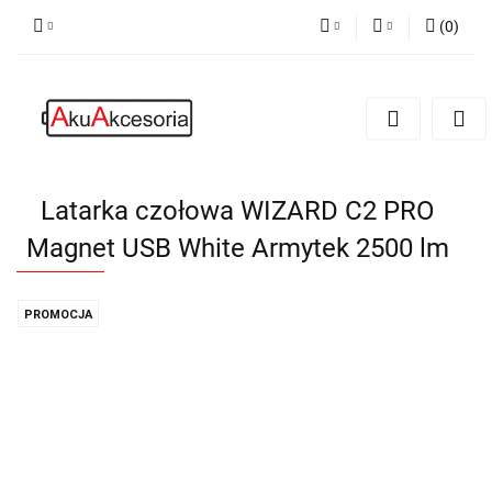
(
0
)
PLN
Zaloguj się
Zarejestruj się
EUR
Dodaj zgłoszenie
Zgody cookies
Latarka czołowa WIZARD C2 PRO
Magnet USB White Armytek 2500 lm
PROMOCJA