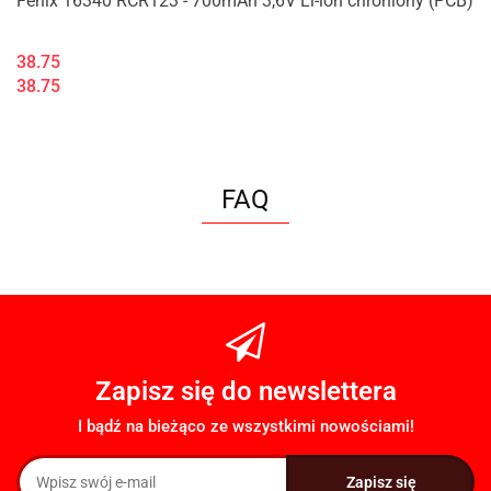
Fenix 16340 RCR123 - 700mAh 3,6V Li-ion chroniony (PCB)
38.75
38.75
FAQ
Zapisz się do newslettera
I bądź na bieżąco ze wszystkimi nowościami!