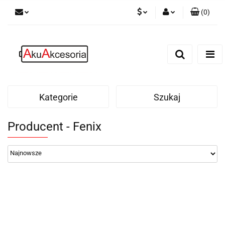
(
0
)
PLN
Zaloguj się
Zarejestruj się
EUR
Dodaj zgłoszenie
Zgody cookies
Kategorie
Szukaj
Producent - Fenix