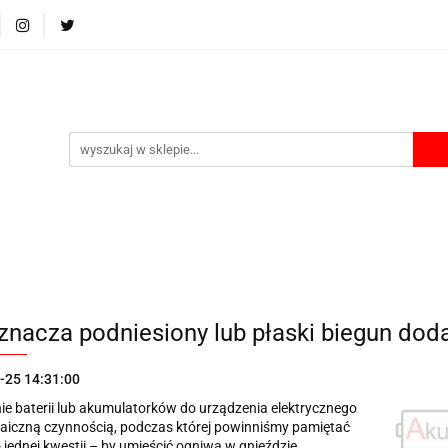
Ładowarki
Power bank
Akcesoria
Etui i Boxy
A
Akcesoria
Etui i Boxy
Akumulatorki na USB
Lata
znacza podniesiony lub płaski biegun dod
-25 14:31:00
e baterii lub akumulatorków do urządzenia elektrycznego
zaiczną czynnością, podczas której powinniśmy pamiętać
o jednej kwestii – by umieścić ogniwa w gnieździe