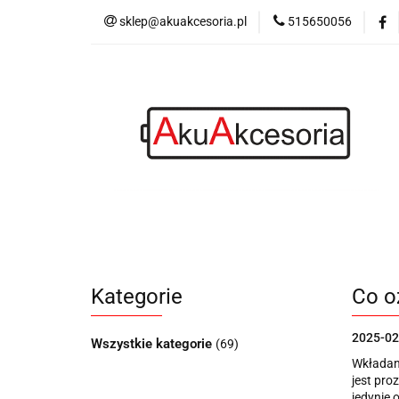
sklep@akuakcesoria.pl
515650056
Akumulatorki
Latarki
Blog
Akumulatorki
Ładowarki
Power bank
Kategorie
Co o
2025-02
Wszystkie kategorie
(69)
Wkładani
jest pro
jedynie 