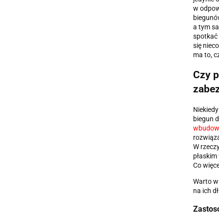
w odpow
biegunów
a tym sa
spotkać 
się niec
ma to, c
Czy p
zabez
Niekiedy
biegun 
wbudowa
rozwiąza
W rzecz
płaskim 
Co więce
Warto w
na ich d
Zastos