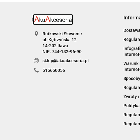
Inform
Dostaw
Rutkowski Sławomir
Regulam
ul. Kętrzyńska 12
14-202 Iława
Infograf
NIP: 744-132-96-90
interne
sklep@akuakcesoria.pl
Warunki 
internet
515650056
Sposoby
Regulam
Zwroty i
Polityka
Regulam
Regulam