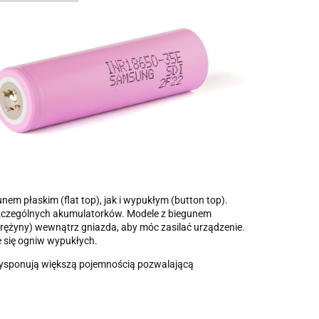
m płaskim (flat top), jak i wypukłym (button top).
szczególnych akumulatorków. Modele z biegunem
rężyny) wewnątrz gniazda, aby móc zasilać urządzenie.
e się ogniw wypukłych.
dysponują większą pojemnością pozwalającą