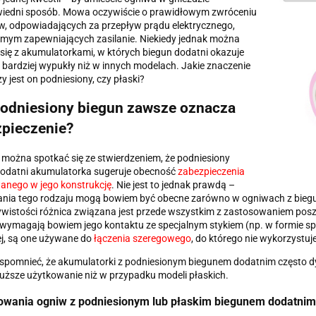
iedni sposób. Mowa oczywiście o prawidłowym zwróceniu
, odpowiadających za przepływ prądu elektrycznego,
mym zapewniających zasilanie. Niekiedy jednak można
się z akumulatorkami, w których biegun dodatni okazuje
o bardziej wypukły niż w innych modelach. Jakie znaczenie
zy jest on podniesiony, czy płaski?
odniesiony biegun zawsze oznacza
pieczenie?
 można spotkać się ze stwierdzeniem, że podniesiony
dodatni akumulatorka sugeruje obecność
zabezpieczenia
nego w jego konstrukcję
. Nie jest to jednak prawdą –
nia tego rodzaju mogą bowiem być obecne zarówno w ogniwach z biegune
ywistości różnica związana jest przede wszystkim z zastosowaniem po
wymagają bowiem jego kontaktu ze specjalnym stykiem (np. w formie sp
j, są one używane do
łączenia szeregowego
, do którego nie wykorzystuj
spomnieć, że akumulatorki z podniesionym biegunem dodatnim często 
łuższe użytkowanie niż w przypadku modeli płaskich.
owania ogniw z podniesionym lub płaskim biegunem dodatnim