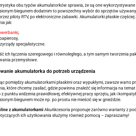
erystyka obu typów akumulatorków sprawia, że są one wykorzystywane 
esionym biegunem dodatnim to powszechny wybór do sprzętów używanych
 przez piloty RTV, po elektroniczne zabawki. Akumulatorki płaskie części
ia jak:
owerbanki
,
papierosy,
zyrządy specjalistyczne.
ć ich łączenia szeregowego i równoległego, a tym samym tworzenia pak
wania przemysłowe.
wanie akumulatorka do potrzeb urządzenia
ąc pomiędzy akumulatorkami płaskimi oraz wypukłymi, zawsze warto prze
ia, które chcemy zasilać, gdzie powinna znaleźć się informacja na tem
z punktu widzenia prawidłowej, efektywnej pracy sprzętu, jak i kompat
sionym biegunem może np. po prostu nie mieścić się w gnieździe.
nline z akumulatorkami
AkuAkcesoria proponuje zarówno warianty z podn
otyczących ich użytkowania służymy również pomocą – zapraszamy!