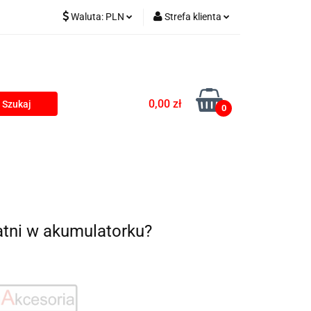
Waluta:
PLN
Strefa klienta
kumulatorki na USB
PLN
Zaloguj się
EUR
Zarejestruj się
Dodaj zgłoszenie
0,00 zł
0
Zgody cookies
rki
Blog
atni w akumulatorku?