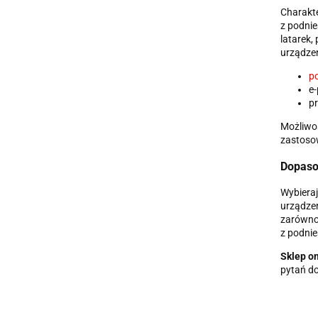
Charakt
z podni
latarek,
urządzen
p
e-
pr
Możliwoś
zastoso
Dopaso
Wybieraj
urządzen
zarówno 
z podnie
Sklep o
pytań d