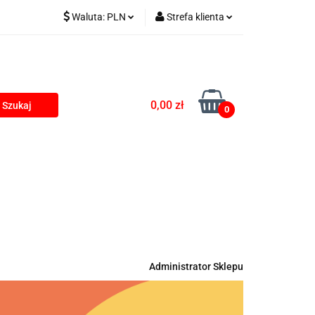
Waluta:
PLN
Strefa klienta
kumulatorki na USB
PLN
Zaloguj się
EUR
Zarejestruj się
Dodaj zgłoszenie
0,00 zł
0
Zgody cookies
rki
Blog
Administrator Sklepu