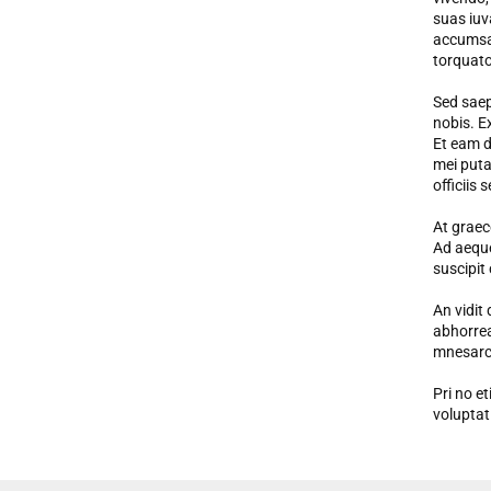
suas iuv
accumsan
torquato
Sed saep
nobis. E
Et eam di
mei puta
officiis 
At graec
Ad aeque
suscipit
An vidit 
abhorrea
mnesarc
Pri no et
voluptat