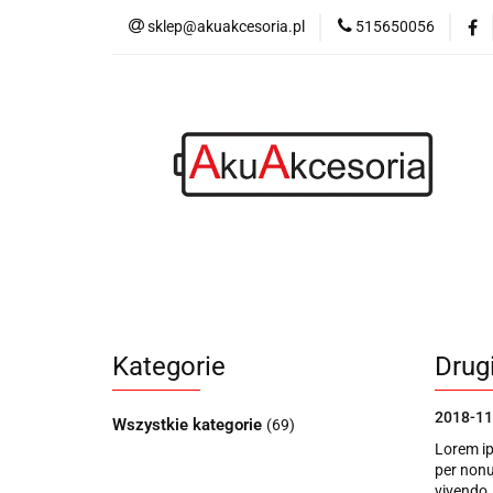
sklep@akuakcesoria.pl
515650056
Akumulatorki
Latarki
Blog
Akumulatorki
Ładowarki
Power bank
Kategorie
Drug
2018-11
Wszystkie kategorie
(69)
Lorem ip
per nonu
vivendo,