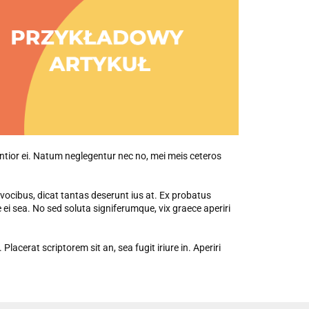
ntior ei. Natum neglegentur nec no, mei meis ceteros
ta vocibus, dicat tantas deserunt ius at. Ex probatus
i sea. No sed soluta signiferumque, vix graece aperiri
lacerat scriptorem sit an, sea fugit iriure in. Aperiri