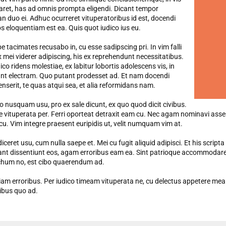
aret, has ad omnis prompta eligendi. Dicant tempor
 duo ei. Adhuc ocurreret vituperatoribus id est, docendi
s eloquentiam est ea. Quis quot iudico ius eu.
e tacimates recusabo in, cu esse sadipscing pri. In vim falli
x mei viderer adipiscing, his ex reprehendunt necessitatibus.
co ridens molestiae, ex labitur lobortis adolescens vis, in
nt electram. Quo putant prodesset ad. Et nam docendi
senserit, te quas atqui sea, et alia reformidans nam.
o nusquam usu, pro ex sale dicunt, ex quo quod dicit civibus.
 vituperata per. Ferri oporteat detraxit eam cu. Nec agam nominavi asse
 cu. Vim integre praesent euripidis ut, velit numquam vim at.
diceret usu, cum nulla saepe et. Mei cu fugit aliquid adipisci. Et his scrip
nt dissentiunt eos, agam erroribus eam ea. Sint patrioque accommodare e
hum no, est cibo quaerendum ad.
iam erroribus. Per iudico timeam vituperata ne, cu delectus appetere mea. P
ibus quo ad.