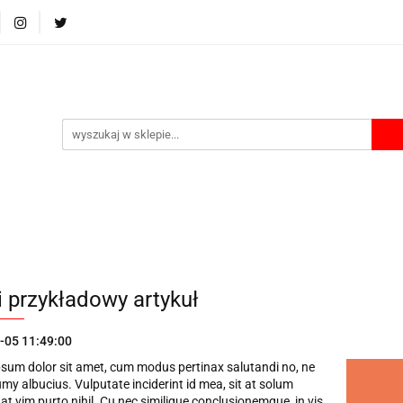
Ładowarki
Power bank
Akcesoria
Etui i Boxy
A
Akcesoria
Etui i Boxy
Akumulatorki na USB
Lata
i przykładowy artykuł
-05 11:49:00
sum dolor sit amet, cum modus pertinax salutandi no, ne
my albucius. Vulputate inciderint id mea, sit at solum
 at vim purto nihil. Cu nec similique conclusionemque, in vis