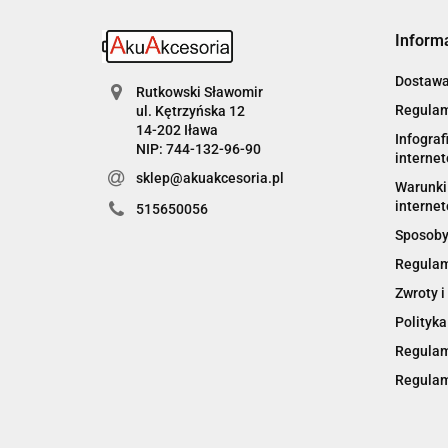
Inform
Dostaw
Rutkowski Sławomir
Regulam
ul. Kętrzyńska 12
14-202 Iława
Infograf
NIP: 744-132-96-90
interne
sklep@akuakcesoria.pl
Warunki 
internet
515650056
Sposoby
Regulam
Zwroty i
Polityka
Regulam
Regulam