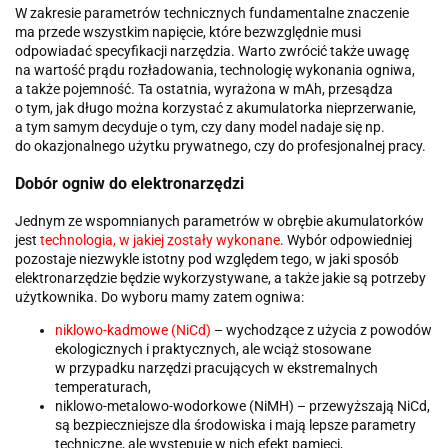
W zakresie parametrów technicznych fundamentalne znaczenie
ma przede wszystkim napięcie, które bezwzględnie musi
odpowiadać specyfikacji narzędzia. Warto zwrócić także uwagę
na wartość prądu rozładowania, technologię wykonania ogniwa,
a także pojemność. Ta ostatnia, wyrażona w mAh, przesądza
o tym, jak długo można korzystać z akumulatorka nieprzerwanie,
a tym samym decyduje o tym, czy dany model nadaje się np.
do okazjonalnego użytku prywatnego, czy do profesjonalnej pracy.
Dobór
ogniw do elektronarzędzi
Jednym ze wspomnianych parametrów w obrębie akumulatorków
jest
technologia, w jakiej zostały wykonane
. Wybór odpowiedniej
pozostaje niezwykle istotny pod względem tego, w jaki sposób
elektronarzędzie będzie wykorzystywane, a także jakie są potrzeby
użytkownika. Do wyboru mamy zatem ogniwa:
niklowo-kadmowe (NiCd)
– wychodzące z użycia z powodów
ekologicznych i praktycznych, ale wciąż stosowane
w przypadku narzędzi pracujących w ekstremalnych
temperaturach,
niklowo-metalowo-wodorkowe (NiMH) – przewyższają NiCd,
są bezpieczniejsze dla środowiska i mają lepsze parametry
techniczne, ale występuje w nich efekt pamięci,