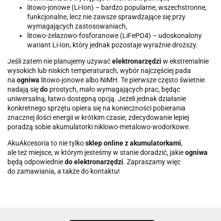
litowo-jonowe (Li-Ion) – bardzo popularne, wszechstronne,
funkcjonalne, lecz nie zawsze sprawdzające się przy
wymagających zastosowaniach,
litowo-żelazowo-fosforanowe (LiFePO4) – udoskonalony
wariant Li-Ion, który jednak pozostaje wyraźnie droższy.
Jeśli zatem nie planujemy używać
elektronarzędzi
w ekstremalnie
wysokich lub niskich temperaturach, wybór najczęściej pada
na
ogniwa
litowo-jonowe albo NiMH. Te pierwsze często świetnie
nadają się
do
prostych, mało wymagających prac, będąc
uniwersalną, łatwo dostępną opcją. Jeżeli jednak działanie
konkretnego sprzętu opiera się na konieczności pobierania
znacznej ilości energii w krótkim czasie, zdecydowanie lepiej
poradzą sobie akumulatorki niklowo-metalowo-wodorkowe.
AkuAkcesoria to nie tylko
sklep online z akumulatorkami
,
ale też miejsce, w którym jesteśmy w stanie doradzić, jakie
ogniwa
będą odpowiednie
do elektronarzędzi
. Zapraszamy więc
do zamawiania, a także do kontaktu!