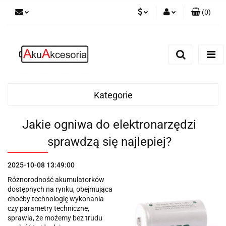
(
0
)
PLN
Zaloguj się
Zarejestruj się
EUR
Dodaj zgłoszenie
Zgody cookies
Kategorie
Jakie ogniwa do elektronarzędzi
sprawdzą się najlepiej?
2025-10-08 13:49:00
Różnorodność akumulatorków
dostępnych na rynku, obejmująca
choćby technologię wykonania
czy parametry techniczne,
sprawia, że możemy bez trudu