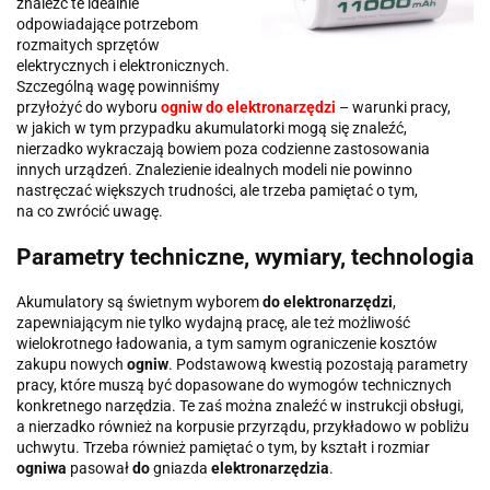
znaleźć te idealnie
odpowiadające potrzebom
rozmaitych sprzętów
elektrycznych i elektronicznych.
Szczególną wagę powinniśmy
przyłożyć do wyboru
ogniw do elektronarzędzi
– warunki pracy,
w jakich w tym przypadku akumulatorki mogą się znaleźć,
nierzadko wykraczają bowiem poza codzienne zastosowania
innych urządzeń. Znalezienie idealnych modeli nie powinno
nastręczać większych trudności, ale trzeba pamiętać o tym,
na co zwrócić uwagę.
Parametry techniczne, wymiary, technologia
Akumulatory są świetnym wyborem
do elektronarzędzi
,
zapewniającym nie tylko wydajną pracę, ale też możliwość
wielokrotnego ładowania, a tym samym ograniczenie kosztów
zakupu nowych
ogniw
. Podstawową kwestią pozostają parametry
pracy, które muszą być dopasowane do wymogów technicznych
konkretnego narzędzia. Te zaś można znaleźć w instrukcji obsługi,
a nierzadko również na korpusie przyrządu, przykładowo w pobliżu
uchwytu. Trzeba również pamiętać o tym, by kształt i rozmiar
ogniwa
pasował
do
gniazda
elektronarzędzia
.