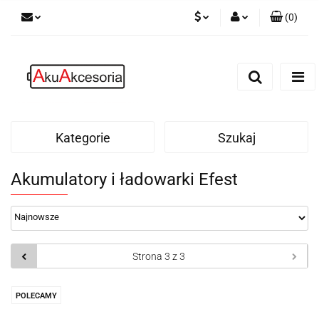
(
0
)
PLN
Zaloguj się
Zarejestruj się
EUR
Dodaj zgłoszenie
Zgody cookies
Kategorie
Szukaj
Akumulatory i ładowarki Efest
POLECAMY