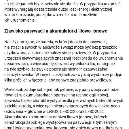
na jej biegunach błyskawicznie się obniża. W przypadku urządzeń,
które wymagają dostarczenia dużej ilości energii elektrycznej
w krótkim czasie, początkowo może to uniemożliwić
ich uruchomienie.
Zjawisko pasywacji a akumulatorki litowo-jonowe
Należy pamiętać, że bateria, w której doszło do pasywacji,
nie straciła swoich właściwości i wciąż może być bez przeszkód
użytkowana, a zatem nie należy się jej pozbywać. W przypadku
urządzeń niewymagających znacznej ilości prądu do uruchomienia
depasywacja, a więc usunięcie warstwy chlorku litu, następuje
na tyle szybko, że zwykle pozostaje niemal niezauważalna
dla użytkownika. W innych sprzętach zazwyczaj wystarczy podjąć
kilka prób ich włączenia, aby ogniwo zadziałało prawidłowo.
Wiele osób zadaje sobie jednak pytanie, czy pasywacja zachodzi
również w akumulatorkach opartych na technologii litowej.
Zjawisko to jest charakterystyczne dla pierwotnych baterii litowych
z ciekłą katodą, a więc tych nieprzeznaczonych do wielokrotnego
ładowania – głównie w Li-SO2, Li-SOCl2 oraz Li-SO2Cl2.
Akumulatorki to natomiast ogniwa litowo-jonowe, których
konstrukcja zapobiega występowaniu pasywacji, a tym samym
umożliwia natychmiastowe korzystanie z nich nawet po dłuższym