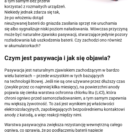
a tym samym bez przerw
korzystać z rozmaitych urządzeń.
Niekiedy jednak zdarza się tak,
że po włożeniu dotąd
nieużywanej baterii do gniazda zasilania sprzęt nie uruchamia
się albo sygnalizuje niski poziom naładowania. Wówczas przyczyną
może być naturalne zjawisko pasywacji, stwarzające jedynie pozory
rozładowania lub uszkodzenia baterii. Czy zachodzi ono również
w akumulatorkach?
Czym jest pasywacja i jak się objawia?
Pasywacja jest naturalnym zjawiskiem zachodzącym w bardzo
wielu bateriach – przede wszystkim w tych bazujących
na technologii litowej. Jeśli nie są one używane przez dłuższy czas
(zwykle przez co najmniej kilka miesięcy), na powierzchni anody
pojawia się cienka warstwa ochronna chlorku litu (LiCl), która
chroni ogniwo przed samorozładowaniem, a tym samym zapewnia
mu większą żywotność. To zaś jest wynikiem jej właściwości
elektroizolacyjnych, zapobiegających bezpośredniemu kontaktowi
anody z katodą, a więc reakcji między nimi.
Warstwa pasywacyjna zwiększa rezystancję wewnętrzną całego
ogniwa, co sprawia, że po podłączeniu baterii napięcie