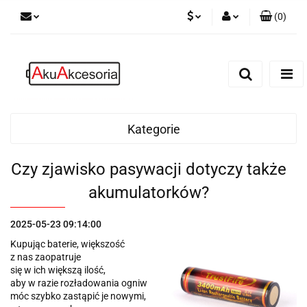
(
0
)
PLN
Zaloguj się
Zarejestruj się
EUR
Dodaj zgłoszenie
Zgody cookies
Kategorie
Czy zjawisko pasywacji dotyczy także
akumulatorków?
2025-05-23 09:14:00
Kupując baterie, większość
z nas zaopatruje
się w ich większą ilość,
aby w razie rozładowania ogniw
móc szybko zastąpić je nowymi,