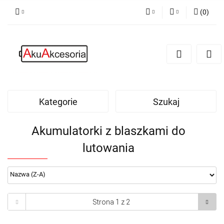
(
0
)
PLN
Zaloguj się
Zarejestruj się
EUR
Dodaj zgłoszenie
Zgody cookies
Kategorie
Szukaj
Akumulatorki z blaszkami do
lutowania