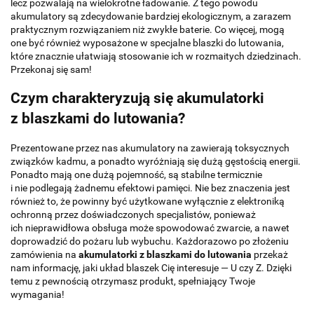
lecz pozwalają na wielokrotne ładowanie. Z tego powodu
akumulatory są zdecydowanie bardziej ekologicznym, a zarazem
praktycznym rozwiązaniem niż zwykłe baterie. Co więcej, mogą
one być również wyposażone w specjalne blaszki do lutowania,
które znacznie ułatwiają stosowanie ich w rozmaitych dziedzinach.
Przekonaj się sam!
Czym charakteryzują się akumulatorki
z blaszkami do lutowania?
Prezentowane przez nas akumulatory na zawierają toksycznych
związków kadmu, a ponadto wyróżniają się dużą gęstością energii.
Ponadto mają one dużą pojemność, są stabilne termicznie
i nie podlegają żadnemu efektowi pamięci. Nie bez znaczenia jest
również to, że powinny być użytkowane wyłącznie z elektroniką
ochronną przez doświadczonych specjalistów, ponieważ
ich nieprawidłowa obsługa może spowodować zwarcie, a nawet
doprowadzić do pożaru lub wybuchu. Każdorazowo po złożeniu
zamówienia na
akumulatorki z blaszkami do lutowania
przekaż
nam informację, jaki układ blaszek Cię interesuje — U czy Z. Dzięki
temu z pewnością otrzymasz produkt, spełniający Twoje
wymagania!