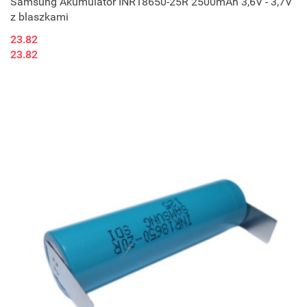
Samsung Akumulator INR18650-25R 2500mAh 3,6V - 3,7V
z blaszkami
23.82
23.82