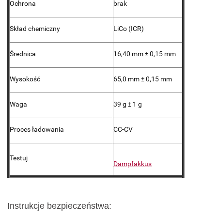
Ochrona
brak
Skład chemiczny
LiCo (ICR)
Średnica
16,40 mm ± 0,15 mm
Wysokość
65,0 mm ± 0,15 mm
Waga
39 g ± 1 g
Proces ładowania
CC-CV
Testuj
Dampfakkus
Instrukcje bezpieczeństwa: