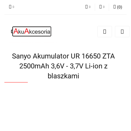
(
0
)
PLN
Zaloguj się
Zarejestruj się
EUR
Dodaj zgłoszenie
Zgody cookies
Sanyo Akumulator UR 16650 ZTA
2500mAh 3,6V - 3,7V Li-ion z
blaszkami