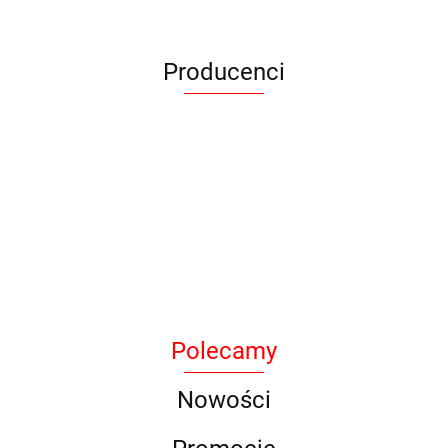
Producenci
Armytek
Polecamy
BAK
Nowości