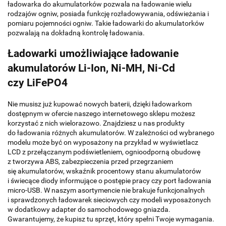
ładowarka do akumulatorków pozwala na ładowanie wielu
rodzajów ogniw, posiada funkcję rozładowywania, odświeżania i
pomiaru pojemności ogniw. Takie ładowarki do akumulatorków
pozwalają na dokładną kontrolę ładowania.
Ładowarki
umożliwiające ładowanie
akumulatorów Li-Ion
,
Ni-MH
, Ni-Cd
czy LiFePO4
Nie musisz już kupować nowych baterii, dzięki ładowarkom
dostępnym w ofercie naszego internetowego sklepu możesz
korzystać z nich wielorazowo. Znajdziesz u nas produkty
do ładowania różnych akumulatorów. W zależności od wybranego
modelu może być on wyposażony na przykład w wyświetlacz
LCD z przełączanym podświetleniem, ognioodporną obudowę
z tworzywa ABS, zabezpieczenia przed przegrzaniem
się akumulatorów, wskaźnik procentowy stanu akumulatorów
i świecące diody informujące o postępie pracy czy port ładowania
micro-USB. W naszym asortymencie nie brakuje funkcjonalnych
i sprawdzonych ładowarek sieciowych czy modeli wyposażonych
w dodatkowy adapter do samochodowego gniazda.
Gwarantujemy, że kupisz tu sprzęt, który spełni Twoje wymagania.