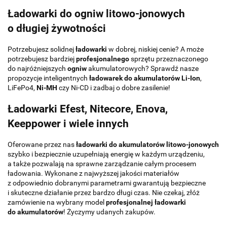
Ładowarki do ogniw litowo-jonowych
o długiej żywotności
Potrzebujesz solidnej
ładowarki
w dobrej, niskiej cenie? A może
potrzebujesz bardziej
profesjonalnego
sprzętu przeznaczonego
do najróżniejszych
ogniw
akumulatorowych? Sprawdź nasze
propozycje inteligentnych
ładowarek do akumulatorów Li-Ion
,
LiFePo4,
Ni-MH
czy Ni-CD i zadbaj o dobre zasilenie!
Ładowarki Efest
,
Nitecore
, Enova,
Keeppower i wiele innych
Oferowane przez nas
ładowarki do akumulatorów litowo-jonowych
szybko i bezpiecznie uzupełniają energię w każdym urządzeniu,
a także pozwalają na sprawne zarządzanie całym procesem
ładowania. Wykonane z najwyższej jakości materiałów
z odpowiednio dobranymi parametrami gwarantują bezpieczne
i skuteczne działanie przez bardzo długi czas. Nie czekaj, złóż
zamówienie na wybrany model
profesjonalnej ładowarki
do akumulatorów
! Życzymy udanych zakupów.