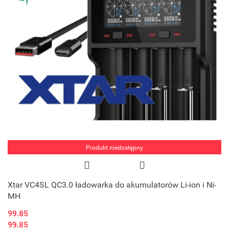
Produkt niedostępny
Xtar VC4SL QC3.0 ładowarka do akumulatorów Li-ion i Ni-
MH
99.85
99.85