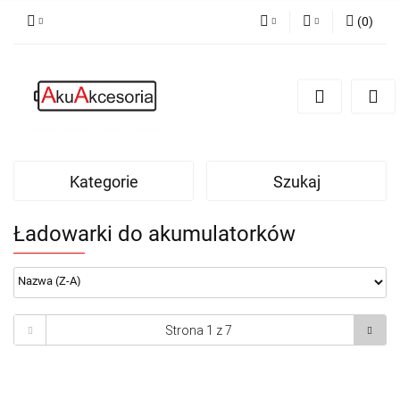
(
0
)
PLN
Zaloguj się
Zarejestruj się
EUR
Dodaj zgłoszenie
Zgody cookies
Kategorie
Szukaj
Ładowarki do akumulatorków