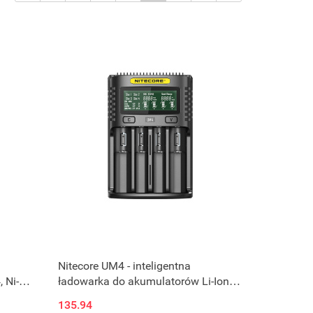
Nitecore UM4 - inteligentna
 Ni-
ładowarka do akumulatorów Li-Ion,
LiFePo4, Ni-MH, Ni-CD
135.94