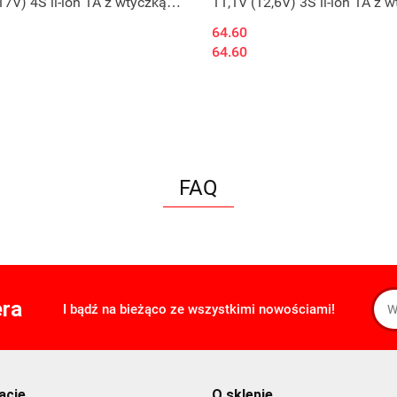
17V) 4S li-ion 1A z wtyczką
11,1V (12,6V) 3S li-ion 1A z 
5mm - 2,1mm)
DC (5,5mm - 2,1mm)
64.60
64.60
FAQ
era
I bądź na bieżąco ze wszystkimi nowościami!
acje
O sklepie