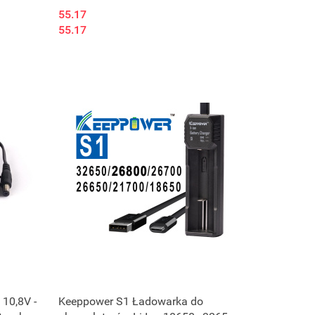
DC (5,5mm - 2,1mm)
55.17
55.17
10,8V -
Keeppower S1 Ładowarka do