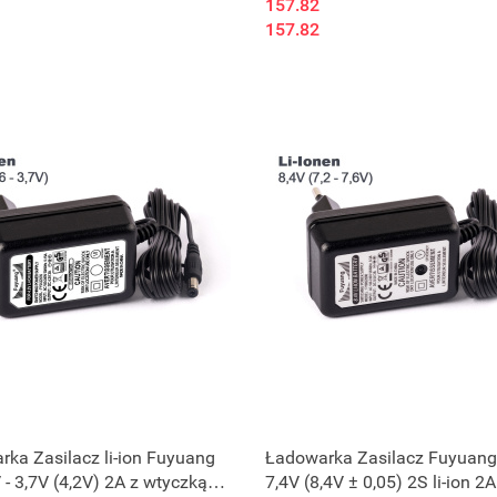
157.82
157.82
Produkt niedostępny
ka Zasilacz li-ion Fuyuang
Ładowarka Zasilacz Fuyuang 
 - 3,7V (4,2V) 2A z wtyczką
7,4V (8,4V ± 0,05) 2S li-ion 2A