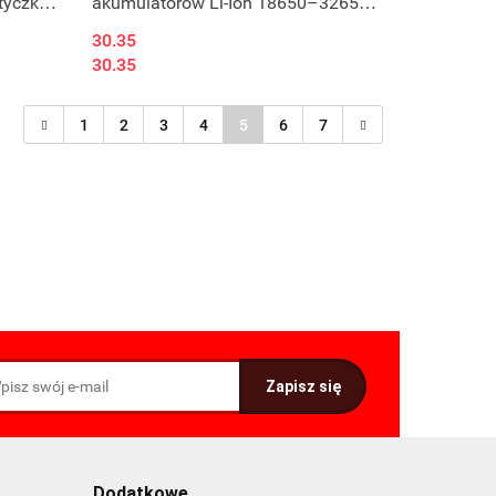
wtyczką
akumulatorów Li-Ion 18650–32650
2A 26800 z PCB i bez PCB
30.35
30.35
1
2
3
4
5
6
7
Dodatkowe