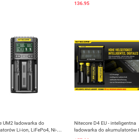
136.95
re UM2 ładowarka do
Nitecore D4 EU - inteligentna
torów Li-ion, LiFePo4, Ni-
ładowarka do akumulatorów L
CD
Ni-MH, Ni-CD, LiFePo4