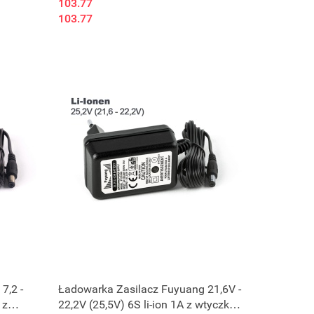
103.77
103.77
7,2 -
Ładowarka Zasilacz Fuyuang 21,6V -
 z
22,2V (25,5V) 6S li-ion 1A z wtyczką