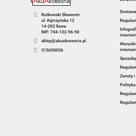
Dostaw
Rutkowski Sławomir
Regulam
ul. Kętrzyńska 12
14-202 Iława
Infograf
NIP: 744-132-96-90
interne
sklep@akuakcesoria.pl
Warunki 
internet
515650056
Sposoby
Regulam
Zwroty i
Polityka
Regulam
Regulam