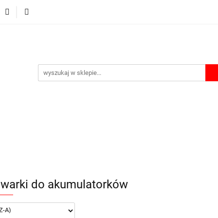
Ładowarki
Power bank
Akcesoria
Etui i Boxy
A
Akcesoria
Etui i Boxy
Akumulatorki na USB
Lata
warki do akumulatorków