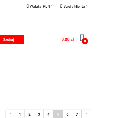
Waluta:
PLN
Strefa klienta
kumulatorki na USB
PLN
Zaloguj się
EUR
Zarejestruj się
Dodaj zgłoszenie
0,00 zł
0
Zgody cookies
rki
Blog
1
2
3
4
5
6
7