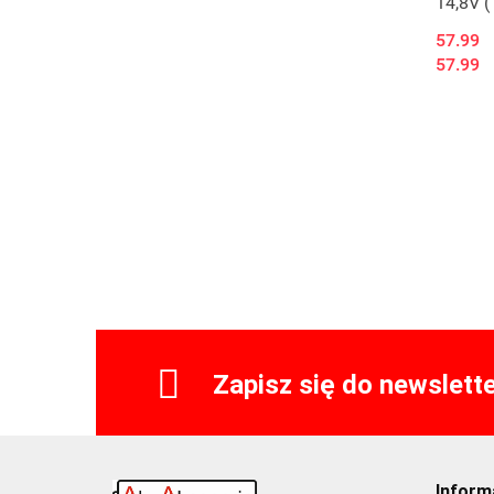
14,8V (
DC (5,
57.99
57.99
Zapisz się do newslett
Inform