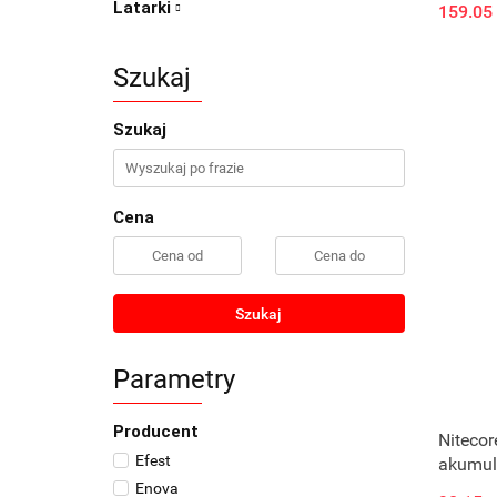
Latarki
159.05
Szukaj
Szukaj
Cena
Szukaj
Parametry
Producent
Niteco
Efest
akumula
MH,Ni-
Enova