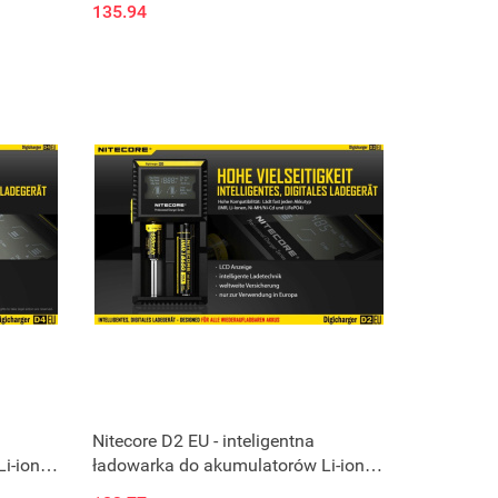
135.94
Nitecore D2 EU - inteligentna
i-ion,
ładowarka do akumulatorów Li-ion,
Ni-MH, Ni-CD, LiFePo4