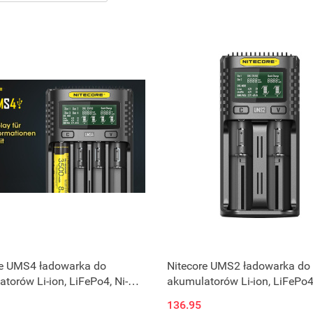
re UMS4 ładowarka do
Nitecore UMS2 ładowarka do
torów Li-ion, LiFePo4, Ni-
akumulatorów Li-ion, LiFePo4,
-CD
MH,Ni-CD
136.95