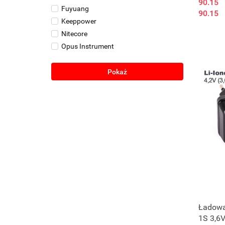
90.15
Fuyuang
90.15
Keeppower
Nitecore
Opus Instrument
SkyRC
Soshine
Pokaż
Trustfire
Vapcell
Xtar
Ładowar
1S 3,6V