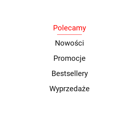
Polecamy
BAK
Nowości
Promocje
Bestsellery
DLG
Wyprzedaże
Efest