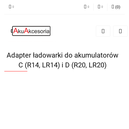
(
0
)
PLN
Zaloguj się
Zarejestruj się
EUR
Dodaj zgłoszenie
Zgody cookies
Adapter ładowarki do akumulatorów
C (R14, LR14) i D (R20, LR20)