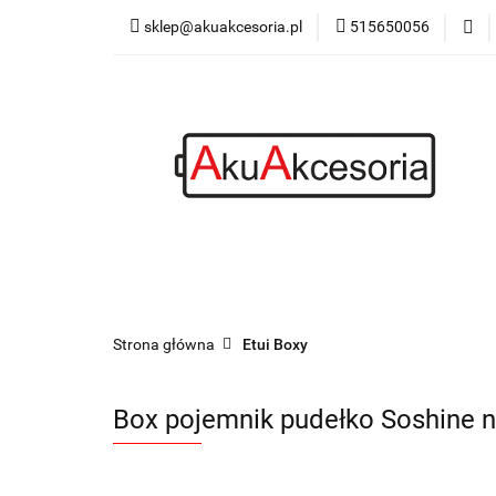
sklep@akuakcesoria.pl
515650056
Akumulatorki
Latarki
Blog
Akumulatorki
Ładowarki
Power bank
Strona główna
Etui Boxy
Box pojemnik pudełko Soshine n