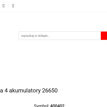
Ładowarki
Power bank
Akcesoria
Etui i Boxy
A
Akcesoria
Etui i Boxy
Akumulatorki na USB
Lata
a 4 akumulatory 26650
Symbol:
400402