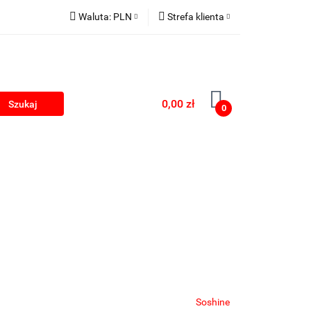
Waluta:
PLN
Strefa klienta
kumulatorki na USB
PLN
Zaloguj się
EUR
Zarejestruj się
Dodaj zgłoszenie
0,00 zł
0
Zgody cookies
rki
Blog
Soshine