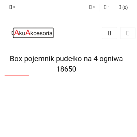
(
0
)
PLN
Zaloguj się
Zarejestruj się
EUR
Dodaj zgłoszenie
Zgody cookies
Box pojemnik pudełko na 4 ogniwa
18650