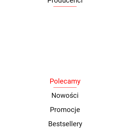
Producenci
Armytek
Polecamy
BAK
Nowości
Promocje
Bestsellery
DLG