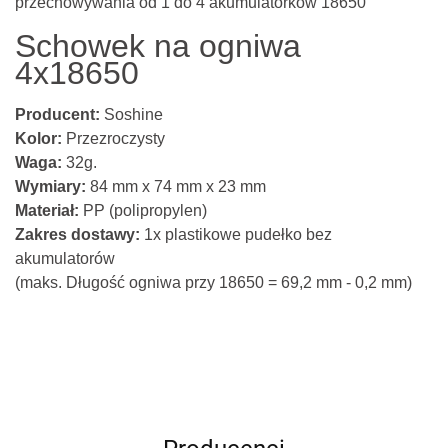
przechowywania od 1 do 4 akumulatorków 18650
Schowek na ogniwa
4x18650
Producent:
Soshine
Kolor:
P
rzezroczysty
Waga:
32
g.
Wymiary:
84 mm x 74 mm x 23 mm
Materiał:
PP (polipropylen)
Zakres dostawy:
1x plastikowe pudełko bez
akumulatorów
(maks. Długość ogniwa przy 18650 = 69,2 mm - 0,2 mm)