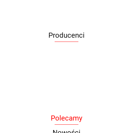
Producenci
Armytek
Polecamy
BAK
Nowości