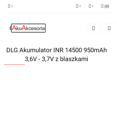
(
0
)
PLN
Zaloguj się
Zarejestruj się
EUR
Dodaj zgłoszenie
Zgody cookies
DLG Akumulator INR 14500 950mAh
3,6V - 3,7V z blaszkami