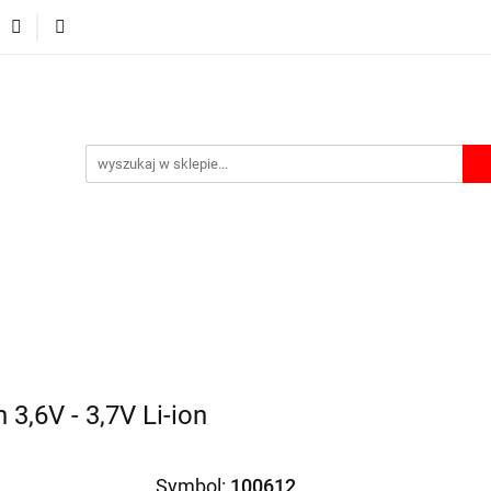
Ładowarki
Power bank
Akcesoria
Etui i Boxy
A
Akcesoria
Etui i Boxy
Akumulatorki na USB
Lata
3,6V - 3,7V Li-ion
Symbol:
100612