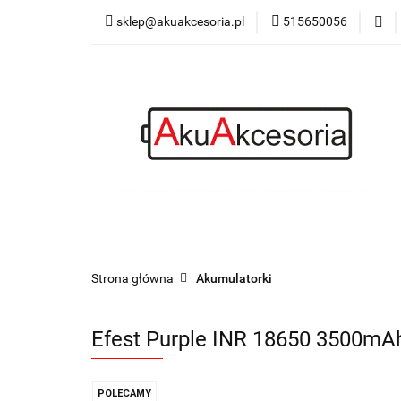
sklep@akuakcesoria.pl
515650056
Akumulatorki
Latarki
Blog
Akumulatorki
Ładowarki
Power bank
Strona główna
Akumulatorki
Efest Purple INR 18650 3500mAh 
POLECAMY