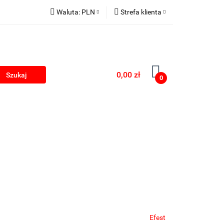
Waluta:
PLN
Strefa klienta
kumulatorki na USB
PLN
Zaloguj się
EUR
Zarejestruj się
Dodaj zgłoszenie
0,00 zł
0
Zgody cookies
rki
Blog
Efest