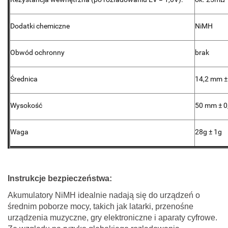
Dodatki chemiczne
NiMH
Obwód ochronny
brak
Średnica
14,2 mm ±
Wysokość
50 mm ± 
Waga
28g ± 1g
Instrukcje bezpieczeństwa:
Akumulatory NiMH idealnie nadają się do urządzeń o
średnim poborze mocy, takich jak latarki, przenośne
urządzenia muzyczne, gry elektroniczne i aparaty cyfrowe.