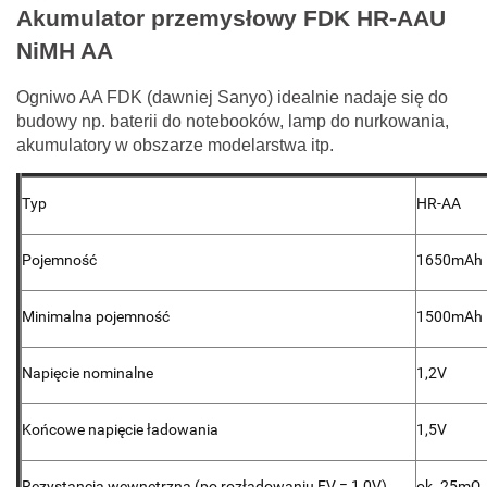
Akumulator przemysłowy FDK HR-AAU
NiMH AA
Ogniwo AA FDK (dawniej Sanyo) idealnie nadaje się do
budowy np. baterii do notebooków, lamp do nurkowania,
akumulatory w obszarze modelarstwa itp.
Typ
HR-AA
Pojemność
1650mAh
Minimalna pojemność
1500mAh
Napięcie nominalne
1,2V
Końcowe napięcie ładowania
1,5V
Rezystancja wewnętrzna (po rozładowaniu EV = 1,0V).
ok. 25mΩ