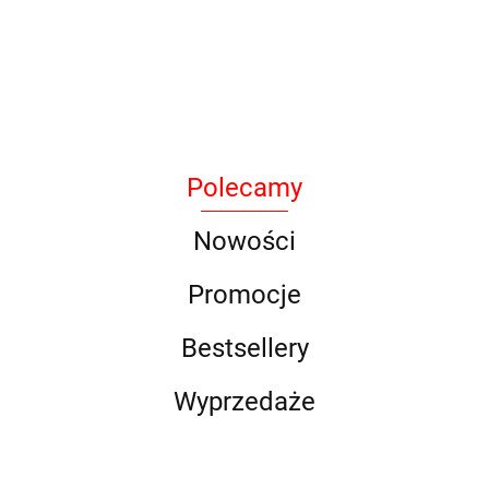
Armytek
Polecamy
BAK
Nowości
Promocje
Bestsellery
DLG
Wyprzedaże