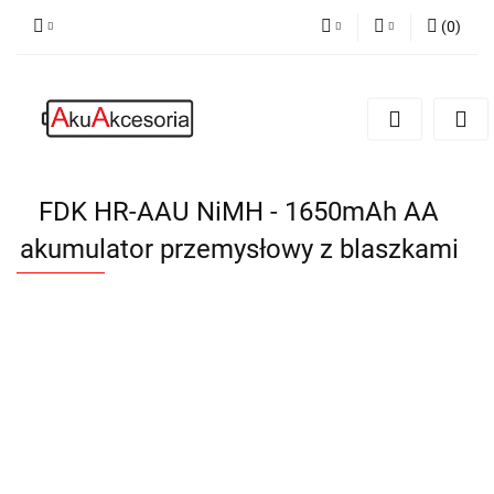
(
0
)
PLN
Zaloguj się
Zarejestruj się
EUR
Dodaj zgłoszenie
Zgody cookies
FDK HR-AAU NiMH - 1650mAh AA
akumulator przemysłowy z blaszkami