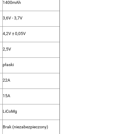
1400mAh
3,6V - 3,7V
4,2V ± 0,05V
2,5V
płaski
22A
15A
LiCoMg
Brak (niezabezpieczony)