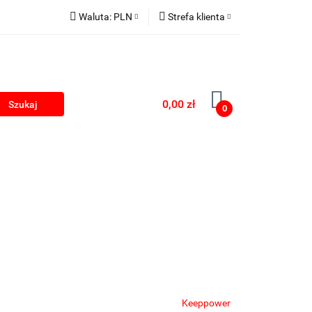
Waluta:
PLN
Strefa klienta
kumulatorki na USB
PLN
Zaloguj się
EUR
Zarejestruj się
Dodaj zgłoszenie
0,00 zł
0
Zgody cookies
rki
Blog
Keeppower