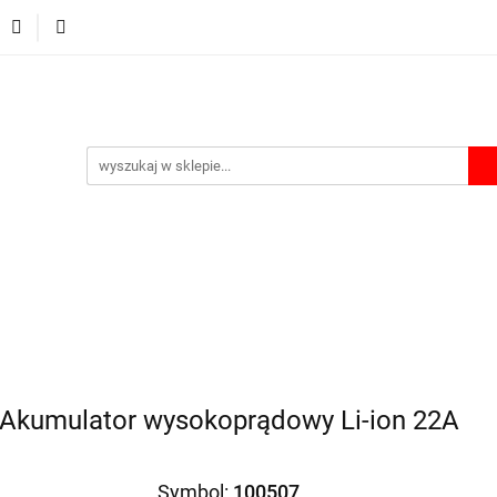
Ładowarki
Power bank
Akcesoria
Etui i Boxy
A
Akcesoria
Etui i Boxy
Akumulatorki na USB
Lata
 Akumulator wysokoprądowy Li-ion 22A
Symbol:
100507