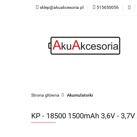
sklep@akuakcesoria.pl
515650056
Akumulatorki
Latarki
Blog
Akumulatorki
Ładowarki
Power bank
Strona główna
Akumulatorki
KP - 18500 1500mAh 3,6V - 3,7V