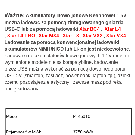
Ważne:
Akumulatory litowo-jonowe Keeppower 1,5V
można ładować za pomocą zintegrowanego gniazda
USB-C lub za pomocą ładowarki
Xtar BC4
,
Xtar L4
,
Xtar L4 PRO
,
Xtar MX4
,
Xtar L8
,
Xtar VX2
,
Xtar VX4
.
Ładowanie za pomocą konwencjonalnej ładowarki
akumulatorów NiMH/NiCD lub Li-Ion jest niedozwolone.
Ładowarki do akumulatorów litowo-jonowych 1,5V inne niż
wymienione modele nie są kompatybilne. Ładowanie
przez USB można wykonać za pomocą dowolnego portu
USB 5V (smartfon, zasilacz, power bank, laptop itp.), dzięki
czemu pozostajesz elastyczny i zawsze masz pod ręką
opcję ładowania
.
Model:
P1450TC
Pojemność w MWh
3750 mWh