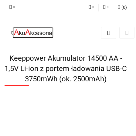
(
0
)
PLN
Zaloguj się
Zarejestruj się
EUR
Dodaj zgłoszenie
Zgody cookies
Keeppower Akumulator 14500 AA -
1,5V Li-ion z portem ładowania USB-C
3750mWh (ok. 2500mAh)