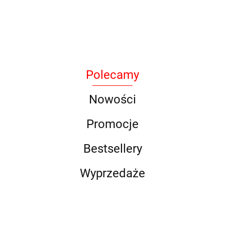
Armytek
Polecamy
BAK
Nowości
Promocje
Bestsellery
DLG
Wyprzedaże