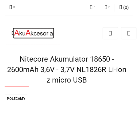
(
0
)
PLN
Zaloguj się
Zarejestruj się
EUR
Dodaj zgłoszenie
Zgody cookies
Nitecore Akumulator 18650 -
2600mAh 3,6V - 3,7V NL1826R Li-ion
z micro USB
POLECAMY