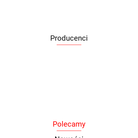
Producenci
Armytek
Polecamy
BAK