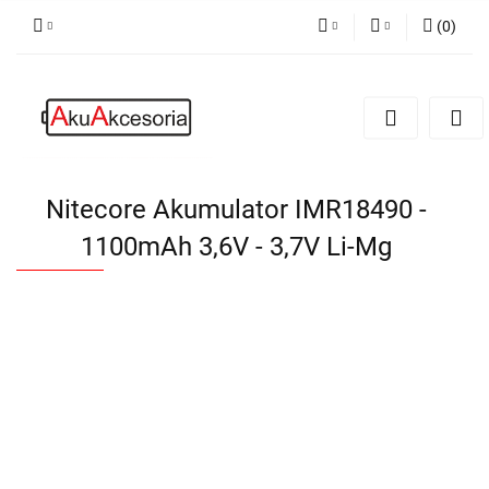
(
0
)
PLN
Zaloguj się
Zarejestruj się
EUR
Dodaj zgłoszenie
Zgody cookies
Nitecore Akumulator IMR18490 -
1100mAh 3,6V - 3,7V Li-Mg