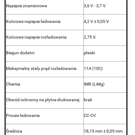
Napięcie znamionowe
3,6 V - 3,7 V.
Końcowe napięcie ładowania
4,2 V ± 0,05 V.
Końcowe napięcie rozładowania
2,75 V.
Biegun dodatni
płaski
Maksymalny stały prąd rozładowania
11A (10C)
Chemia
IMR (LiMg)
Obwód ochronny na płytce drukowanej
brak
Proces ładowania
CC-CV
Średnica
18,15 mm ± 0,05 mm