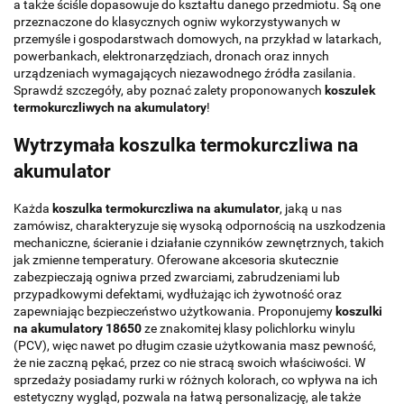
a także ściśle dopasowuje do kształtu danego przedmiotu. Są one
przeznaczone do klasycznych ogniw wykorzystywanych w
przemyśle i gospodarstwach domowych, na przykład w latarkach,
powerbankach, elektronarzędziach, dronach oraz innych
urządzeniach wymagających niezawodnego źródła zasilania.
Sprawdź szczegóły, aby poznać zalety proponowanych
koszulek
termokurczliwych na akumulatory
!
Wytrzymała koszulka termokurczliwa na
akumulator
Każda
koszulka termokurczliwa na akumulator
, jaką u nas
zamówisz, charakteryzuje się wysoką odpornością na uszkodzenia
mechaniczne, ścieranie i działanie czynników zewnętrznych, takich
jak zmienne temperatury. Oferowane akcesoria skutecznie
zabezpieczają ogniwa przed zwarciami, zabrudzeniami lub
przypadkowymi defektami, wydłużając ich żywotność oraz
zapewniając bezpieczeństwo użytkowania. Proponujemy
koszulki
na akumulatory 18650
ze znakomitej klasy polichlorku winylu
(PCV), więc nawet po długim czasie użytkowania masz pewność,
że nie zaczną pękać, przez co nie stracą swoich właściwości. W
sprzedaży posiadamy rurki w różnych kolorach, co wpływa na ich
estetyczny wygląd, pozwala na łatwą personalizację, ale także