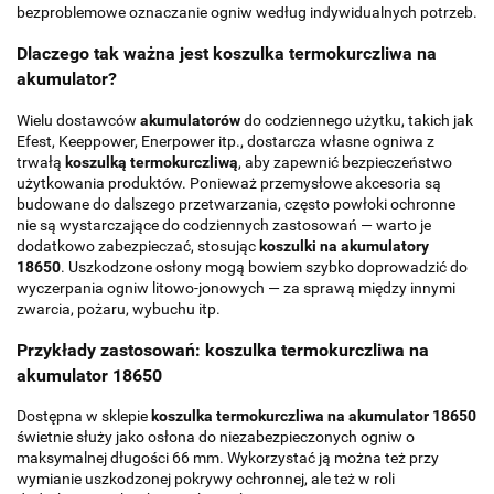
bezproblemowe oznaczanie ogniw według indywidualnych potrzeb.
Dlaczego tak ważna jest koszulka termokurczliwa na
akumulator?
Wielu dostawców
akumulatorów
do codziennego użytku, takich jak
Efest, Keeppower, Enerpower itp., dostarcza własne ogniwa z
trwałą
koszulką
termokurczliwą
, aby zapewnić bezpieczeństwo
użytkowania produktów. Ponieważ przemysłowe akcesoria są
budowane do dalszego przetwarzania, często powłoki ochronne
nie są wystarczające do codziennych zastosowań — warto je
dodatkowo zabezpieczać, stosując
koszulki na akumulatory
18650
. Uszkodzone osłony mogą bowiem szybko doprowadzić do
wyczerpania ogniw litowo-jonowych — za sprawą między innymi
zwarcia, pożaru, wybuchu itp.
Przykłady zastosowań: koszulka termokurczliwa na
akumulator 18650
Dostępna w sklepie
koszulka termokurczliwa na akumulator 18650
świetnie służy jako osłona do niezabezpieczonych ogniw o
maksymalnej długości 66 mm. Wykorzystać ją można też przy
wymianie uszkodzonej pokrywy ochronnej, ale też w roli