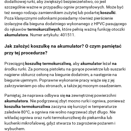
dodatkowej rurki, aby zwiększyć bezpieczeństwo, co jest
szczególnie ważne w przypadku ogniw przemysłowych. Może być
też swego rodzaju zamiennikiem zużytej lub podartej
koszulki
.
Poza klasycznymi osłonkami posiadamy również pierścienie
izolacyjne dla bieguna dodatniego wykonanego z HPVC pasującego
do rękawów
termokurczliwych
, które pełnią ważną funkcję otoczki
akumulatora
. Numer artykułu: 401511.
Jak założyć koszulkę na akumulator? O czym pamiętać
przy tej procedurze?
Przeciągnij
koszulkę termokurczliwą
, aby
akumulator
leżał
na
środku rurki. Za pomocą pistoletu na gorące powietrze lub suszarki
najpierw obkurcz osłonę na biegunie dodatnim, a następnie na
biegunie ujemnym. Poprawne wykonanie pracy wiąże się z jej
zakrzywieniem po obu stronach, a także jej mocnym osadzeniem.
Pamiętaj, że naprawa odbywa się
na
zewnętrznej powierzchni
akumulatora
. Nie podgrzewaj zbyt mocno rurki i ogniwa, ponieważ
koszulka termokurczliwa
zaczyna się kurczyć w temperaturze
zaledwie 80°C, a ogniwa nie wolno nagrzewać zbyt długo. Nie
wkładaj ogniwa oraz rurki termokurczliwej do piekarnika lub
kuchenki mikrofalowej, gdyż stwarza to zagrożenie pożarem i
wybuchem.