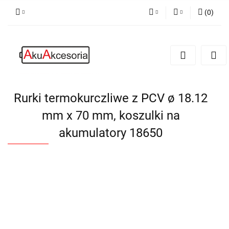
(
0
)
PLN
Zaloguj się
Zarejestruj się
EUR
Dodaj zgłoszenie
Zgody cookies
Rurki termokurczliwe z PCV ø 18.12
mm x 70 mm, koszulki na
akumulatory 18650