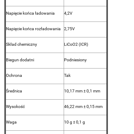
Napięcie końca ładowania
4,2V
Napięcie końca rozładowania
2,75V
Skład chemiczny
LiCoO2 (ICR)
Biegun dodatni
Podniesiony
Ochrona
Tak
Średnica
10,17 mm ± 0,1 mm
Wysokość
46,22 mm ± 0,15 mm
Waga
10 g ± 0,1 g