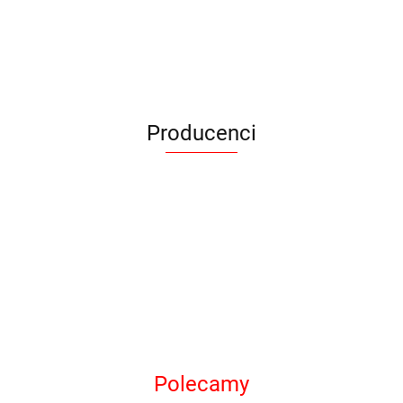
Producenci
Armytek
Polecamy
BAK