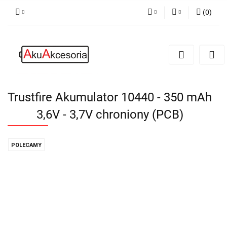
(
0
)
PLN
Zaloguj się
Zarejestruj się
EUR
Dodaj zgłoszenie
Zgody cookies
Trustfire Akumulator 10440 - 350 mAh
3,6V - 3,7V chroniony (PCB)
POLECAMY