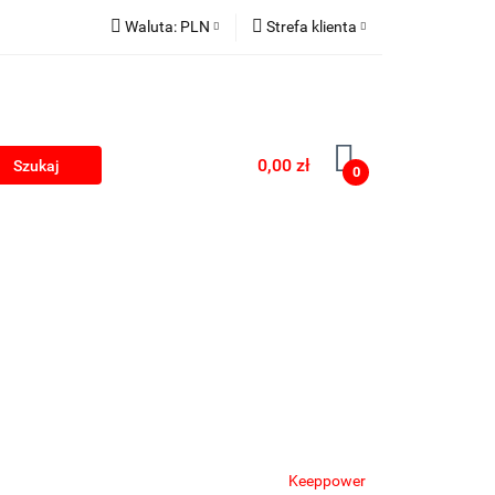
Waluta:
PLN
Strefa klienta
kumulatorki na USB
PLN
Zaloguj się
EUR
Zarejestruj się
Dodaj zgłoszenie
0,00 zł
0
Zgody cookies
rki
Blog
Keeppower