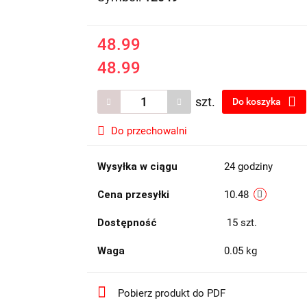
48.99
48.99
szt.
Do koszyka
Do przechowalni
Wysyłka w ciągu
24 godziny
Cena przesyłki
10.48
Dostępność
15
szt.
Waga
0.05 kg
Pobierz produkt do PDF