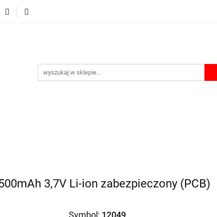
Ładowarki
Power bank
Akcesoria
Etui i Boxy
A
Akcesoria
Etui i Boxy
Akumulatorki na USB
Lata
00mAh 3,7V Li-ion zabezpieczony (PCB)
Symbol:
12049