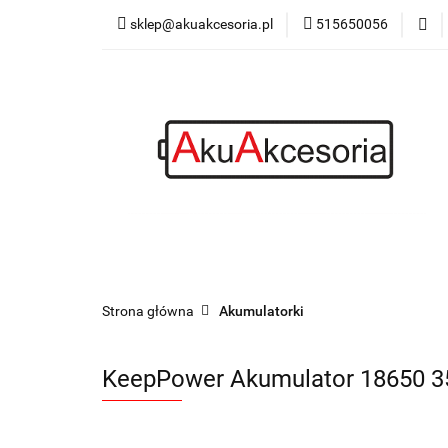
sklep@akuakcesoria.pl
515650056
Akumulatorki
Latarki
Blog
Akumulatorki
Ładowarki
Power bank
Strona główna
Akumulatorki
KeepPower Akumulator 18650 35