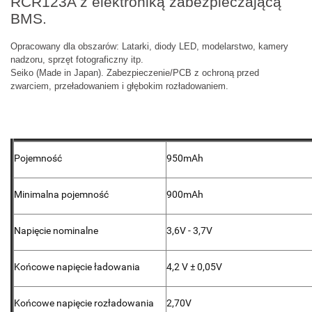
RCR123A z elektroniką zabezpieczającą
BMS.
Opracowany dla obszarów: Latarki, diody LED, modelarstwo, kamery
nadzoru, sprzęt fotograficzny itp.
Seiko (Made in Japan). Zabezpieczenie/PCB z ochroną przed
zwarciem, przeładowaniem i głębokim rozładowaniem.
Pojemność
950mAh
Minimalna pojemność
900mAh
Napięcie nominalne
3,6V - 3,7V
Końcowe napięcie ładowania
4,2 V ± 0,05V
Końcowe napięcie rozładowania
2,70V