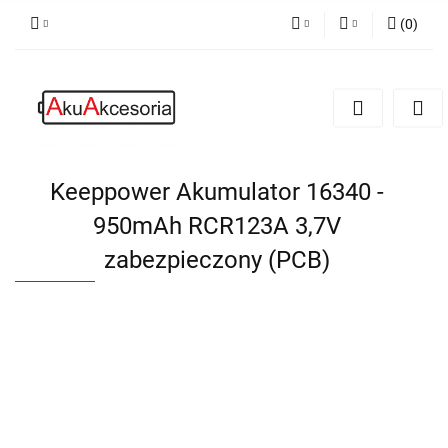
(
0
)
PLN
Zaloguj się
Zarejestruj się
EUR
Dodaj zgłoszenie
Zgody cookies
Keeppower Akumulator 16340 -
950mAh RCR123A 3,7V
zabezpieczony (PCB)