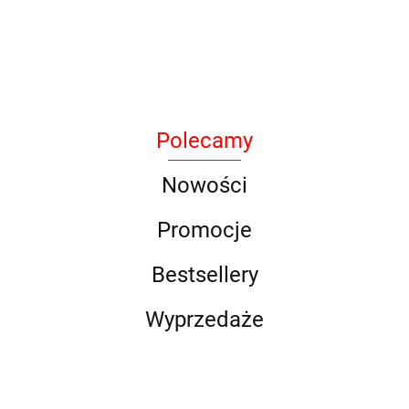
Armytek
Polecamy
BAK
Nowości
Promocje
Bestsellery
DLG
Wyprzedaże