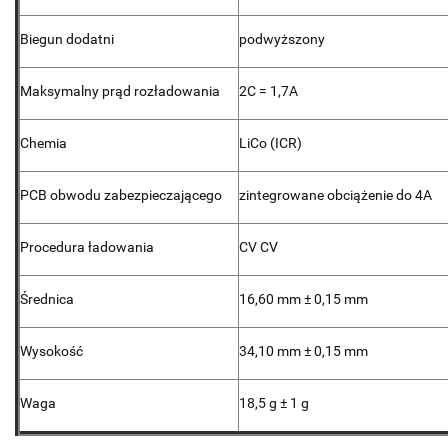
Biegun dodatni
podwyższony
Maksymalny prąd rozładowania
2C = 1,7A
Chemia
LiCo (ICR)
PCB obwodu zabezpieczającego
zintegrowane obciążenie do 4A
Procedura ładowania
CV CV
Średnica
16,60 mm ± 0,15 mm
Wysokość
34,10 mm ± 0,15 mm
Waga
18,5 g ± 1 g