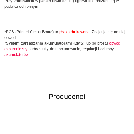
Przy zamówieniu w parach (dwie sztuki) ogniwa dostarczane są w
pudełku ochronnym.
*PCB (Printed Circuit Board) to
płytka drukowana
. Znajduje się na niej
obwód.
*
System zarządzania akumulatorami
(
BMS
) lub po prostu
obwód
elektroniczny
, który służy do monitorowania, regulacji i ochrony
akumulatorów
.
Producenci