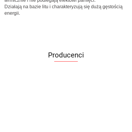
termicznie i nie podlegają efektowi pamięci.
Działają na bazie litu i charakteryzują się dużą gęstością
energii.
Producenci
Armytek