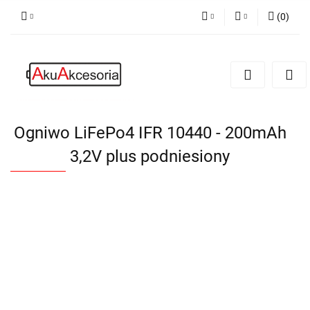
(
0
)
PLN
Zaloguj się
Zarejestruj się
EUR
Dodaj zgłoszenie
Zgody cookies
Ogniwo LiFePo4 IFR 10440 - 200mAh
3,2V plus podniesiony